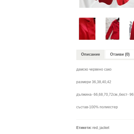
Описание
Отзиви (0)
дамско червено сако
размери 36,38,40,42
дължина- 66,68,70,72см.,бюст- 96
състав-100% полиестер
Етикети:
red
,
jacket